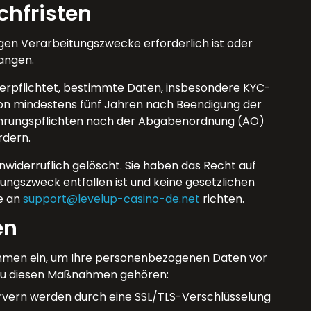
chfristen
igen Verarbeitungszwecke erforderlich ist oder
angen.
erpflichtet, bestimmte Daten, insbesondere KYC-
von mindestens fünf Jahren nach Beendigung der
hrungspflichten nach der Abgabenordnung (AO)
rdern.
widerruflich gelöscht. Sie haben das Recht auf
ngszweck entfallen ist und keine gesetzlichen
e an
support@levelup-casino-de.net
richten.
en
ahmen ein, um Ihre personenbezogenen Daten vor
. Zu diesen Maßnahmen gehören:
rvern werden durch eine SSL/TLS-Verschlüsselung