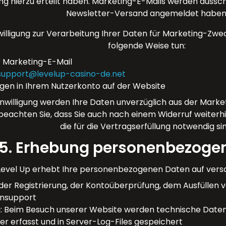
ung hierzu erteilt haben. Marketing-E-Mails werden ausschl
Newsletter-Versand angemeldet haben
willigung zur Verarbeitung Ihrer Daten für Marketing-Zwec
folgende Weise tun:
r Marketing-E-Mail
support@levelup-casino-de.net
gen in Ihrem Nutzerkonto auf der Website
inwilligung werden Ihre Daten unverzüglich aus der Mark
eachten Sie, dass Sie auch nach einem Widerruf weiterh
die für die Vertragserfüllung notwendig sin
5. Erhebung personenbezoge
Level Up erhebt Ihre personenbezogenen Daten auf ver
 der Registrierung, der Kontoüberprüfung, dem Ausfülle
nsupport
: Beim Besuch unserer Website werden technische Daten
r erfasst und in Server-Log-Files gespeichert