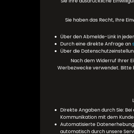
Sie Ihre ausdrückliche Einwillig
Sie haben das Recht, Ihre Ein
Über den Abmelde-Link in jede
Durch eine direkte Anfrage an
Über die Datenschutzeinstellun
Nach dem Widerruf Ihrer E
Werbezwecke verwendet. Bitte b
Direkte Angaben durch Sie: Bei
Kommunikation mit dem Kunde
Automatisierte Datenerhebung
automatisch durch unsere Serve