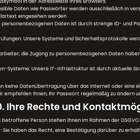
ssymbol in der Adressleiste Ihres Browsers
sible Daten wie Passwörter werden ausschließlich in ve
Klartext eingesehen werden
 zu personenbezogenen Daten ist durch strenge ID- und
üfungen: Unsere Systeme und Sicherheitsprotokolle wer
itarbeiter, die Zugang zu personenbezogenen Daten habe
on-Systeme: Unsere IT-Infrastruktur ist durch aktuelle S
keine Datenübertragung über das Internet oder eine ele
ir empfehlen Ihnen, Ihr Passwort regelmäßig zu ändern u
0. Ihre Rechte und Kontaktmö
s betroffene Person stehen Ihnen im Rahmen der DSGVO 
): Sie haben das Recht, eine Bestätigung darüber zu er