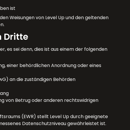
ben ist
äß den Weisungen von Level Up und den geltenden
n.
 Dritte
r, es sei denn, dies ist aus einem der folgenden
ng, einer behördlichen Anordnung oder eines
G) an die zuständigen Behörden
fang
ung von Betrug oder anderen rechtswidrigen
ftsraums (EWR) stellt Level Up durch geeignete
messenes Datenschutzniveau gewährleistet ist.