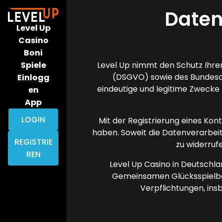
Daten
Level Up
Casino
Boni
Spiele
Level Up nimmt den Schutz Ihr
(DSGVO) sowie des Bundesdat
Einlogg
eindeutige und legitime Zwecke 
En
App
LOGIN
Mit der Registrierung eines Kon
haben. Soweit die Datenverarbeitun
REGISTRIE
zu widerruf
REN
Level Up Casino in Deutschla
Gemeinsamen Glücksspielbeh
Verpflichtungen, in