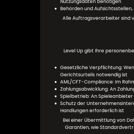
Nutzungsdaten benötigen
Behörden und Aufsichtsstellen, 
Alle Auftragsverarbeiter sind
Level Up gibt Ihre personenbez
Gesetzliche Verpflichtung: Wen
Gerichtsurteils notwendig ist
AML/CFT-Compliance: Im Rahm
Zahlungsabwicklung: An Zahlun
Spielbetrieb: An Spieleanbiete
Schutz der Unternehmensinteres
Handlungen erforderlich ist
Bei einer Übermittlung von Da
Garantien, wie Standardvertr