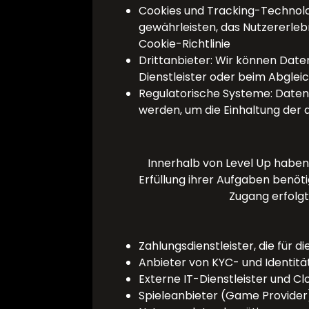
Cookies und Tracking-Technolog
gewährleisten, das Nutzererlebn
Cookie-Richtlinie
Drittanbieter: Wir können Daten
Dienstleister oder beim Abglei
Regulatorische Systeme: Date
werden, um die Einhaltung der
Innerhalb von Level Up haben
Erfüllung ihrer Aufgaben benöt
Zugang erfolgt
Zahlungsdienstleister, die für 
Anbieter von KYC- und Identit
Externe IT-Dienstleister und 
Spieleanbieter (Game Provider)