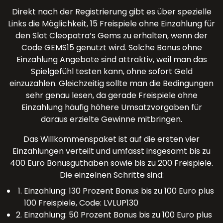
Direkt nach der Registrierung gibt es über spezielle
Links die Möglichkeit, 15 Freispiele ohne Einzahlung für
den Slot Cleopatra’s Gems zu erhalten, wenn der
Code GEMS15 genutzt wird. Solche Bonus ohne
Einzahlung Angebote sind attraktiv, weil man das
Spielgefühl testen kann, ohne sofort Geld
einzuzahlen. Gleichzeitig sollte man die Bedingungen
sehr genau lesen, da gerade Freispiele ohne
Einzahlung häufig höhere Umsatzvorgaben für
daraus erzielte Gewinne mitbringen.
Das Willkommenspaket ist auf die ersten vier
Einzahlungen verteilt und umfasst insgesamt bis zu
400 Euro Bonusguthaben sowie bis zu 200 Freispiele.
Die einzelnen Schritte sind:
Einzahlung: 130 Prozent Bonus bis zu 100 Euro plus
100 Freispiele, Code: LVLUP130
Einzahlung: 50 Prozent Bonus bis zu 100 Euro plus