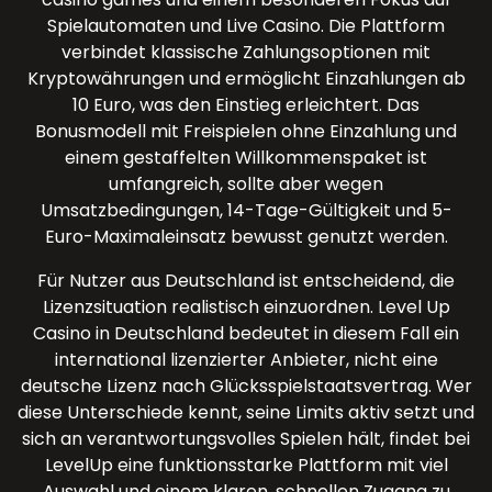
Spielautomaten und Live Casino. Die Plattform
verbindet klassische Zahlungsoptionen mit
Kryptowährungen und ermöglicht Einzahlungen ab
10 Euro, was den Einstieg erleichtert. Das
Bonusmodell mit Freispielen ohne Einzahlung und
einem gestaffelten Willkommenspaket ist
umfangreich, sollte aber wegen
Umsatzbedingungen, 14-Tage-Gültigkeit und 5-
Euro-Maximaleinsatz bewusst genutzt werden.
Für Nutzer aus Deutschland ist entscheidend, die
Lizenzsituation realistisch einzuordnen. Level Up
Casino in Deutschland bedeutet in diesem Fall ein
international lizenzierter Anbieter, nicht eine
deutsche Lizenz nach Glücksspielstaatsvertrag. Wer
diese Unterschiede kennt, seine Limits aktiv setzt und
sich an verantwortungsvolles Spielen hält, findet bei
LevelUp eine funktionsstarke Plattform mit viel
Auswahl und einem klaren, schnellen Zugang zu