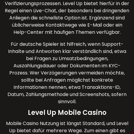
Verifizierungsprozessen. Level Up bietet hierfür in der
Regel einen Live-Chat, der besonders bei dringenden
Anliegen die schnellste Option ist. Ergänzend sind
üblicherweise Kontaktwege wie E-Mail oder ein
Help-Center mit häufigen Themen verfügbar.
Für deutsche Spieler ist hilfreich, wenn Support-
Inhalte und Antworten klar verständlich sind, etwa
bei Fragen zu Umsatzbedingungen,
Auszahlungsdauer oder Dokumenten im KYC-
Prozess. Wer Verzögerungen vermeiden möchte,
sollte bei Anfragen möglichst konkrete
Informationen nennen, etwa Transaktions-ID,
Datum, Zahlungsmethode und Screenshots, sofern
sinnvoll.
Level Up Mobile Casino
Mobile Casino Nutzung ist längst Standard, und Level
Up bietet dafür mehrere Wege. Zum einen gibt es