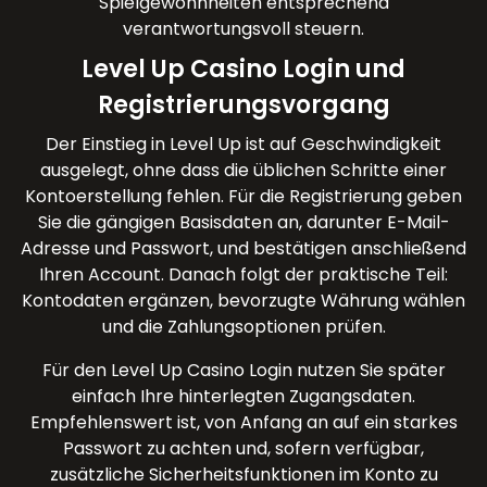
Spielgewohnheiten entsprechend
verantwortungsvoll steuern.
Level Up Casino Login und
Registrierungsvorgang
Der Einstieg in Level Up ist auf Geschwindigkeit
ausgelegt, ohne dass die üblichen Schritte einer
Kontoerstellung fehlen. Für die Registrierung geben
Sie die gängigen Basisdaten an, darunter E-Mail-
Adresse und Passwort, und bestätigen anschließend
Ihren Account. Danach folgt der praktische Teil:
Kontodaten ergänzen, bevorzugte Währung wählen
und die Zahlungsoptionen prüfen.
Für den Level Up Casino Login nutzen Sie später
einfach Ihre hinterlegten Zugangsdaten.
Empfehlenswert ist, von Anfang an auf ein starkes
Passwort zu achten und, sofern verfügbar,
zusätzliche Sicherheitsfunktionen im Konto zu