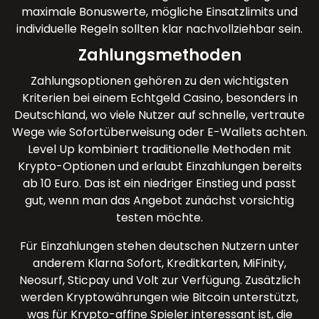
maximale Bonuswerte, mögliche Einsatzlimits und
individuelle Regeln sollten klar nachvollziehbar sein.
Zahlungsmethoden
Zahlungsoptionen gehören zu den wichtigsten
Kriterien bei einem Echtgeld Casino, besonders in
Deutschland, wo viele Nutzer auf schnelle, vertraute
Wege wie Sofortüberweisung oder E-Wallets achten.
Level Up kombiniert traditionelle Methoden mit
Krypto-Optionen und erlaubt Einzahlungen bereits
ab 10 Euro. Das ist ein niedriger Einstieg und passt
gut, wenn man das Angebot zunächst vorsichtig
testen möchte.
Für Einzahlungen stehen deutschen Nutzern unter
anderem Klarna Sofort, Kreditkarten, MiFinity,
Neosurf, Sticpay und Volt zur Verfügung. Zusätzlich
werden Kryptowährungen wie Bitcoin unterstützt,
was für Krypto-affine Spieler interessant ist, die