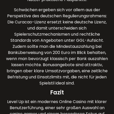
Schwächen ergeben sich vor allem aus der
Perspektive des deutschen Regulierungsrahmens:
Die Curacao-Lizenz ersetzt keine deutsche Lizenz,
und damit unterscheiden sich
Spielerschutzmechanismen und rechtliche
Standards von Angeboten unter GGL-Aufsicht.
Zudem sollte man die Mindestauszahlung bei
Banküberweisung von 200 Euro im Blick behalten,
wenn man bevorzugt klassisch per Bank auszahlen
lassen möchte. Bonusangebote sind attraktiv,
bringen aber klare Umsatzvorgaben, eine zeitliche
Befristung und Einsatzlimits mit, die nicht für jeden
Spielstil ideal sind.
Fazit
Level Up ist ein modernes Online Casino mit klarer
Benutzerführung, einer sehr großen Auswahl an
casino games und einem besonderen Fokus auf