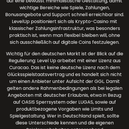
auf eine bewusst minimalistische Gestaltung, damit
wichtige Bereiche wie Spiele, Zahlungen,
Bonusangebote und Support schnell erreichbar sind.
LevelUp positioniert sich als Krypto-Casino mit
klassischer Zahlungsinfrastruktur, was besonders
praktisch ist, wenn man flexibel bleiben will, ohne
sich ausschließlich auf digitale Coins festzulegen.
Wichtig für den deutschen Markt ist der Blick auf die
Regulierung: Level Up arbeitet mit einer Lizenz aus
Curacao. Das ist keine deutsche Lizenz nach dem
Glücksspielstaatsvertrag und es handelt sich nicht
um einen Anbieter unter Aufsicht der GGL. Damit
gelten andere Rahmenbedingungen als bei legalen
Angeboten mit deutscher Erlaubnis, etwa in Bezug
auf OASIS Sperrsystem oder LUGAS, sowie auf
produktbezogene Vorgaben wie Limits und
Spielgestaltung. Wer in Deutschland spielt, sollte
diese Unterschiede kennen und die eigenen